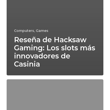
Computers, Games
Reseña de Hacksaw
Gaming: Los slots más
innovadores de
Casinia