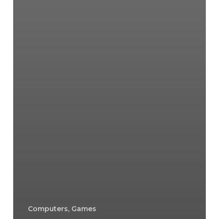
Computers, Games