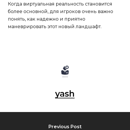
Когда виртуальная реальность становится
более основной, для игроков очень важно
понять, как надежно и приятно
маневрировать этот новый ландшафт.
yash
Previous Post